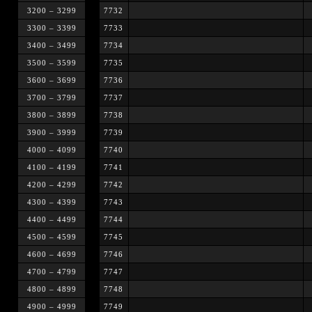
3200 – 3299
7732
3300 – 3399
7733
3400 – 3499
7734
3500 – 3599
7735
3600 – 3699
7736
3700 – 3799
7737
3800 – 3899
7738
3900 – 3999
7739
4000 – 4099
7740
4100 – 4199
7741
4200 – 4299
7742
4300 – 4399
7743
4400 – 4499
7744
4500 – 4599
7745
4600 – 4699
7746
4700 – 4799
7747
4800 – 4899
7748
4900 – 4999
7749