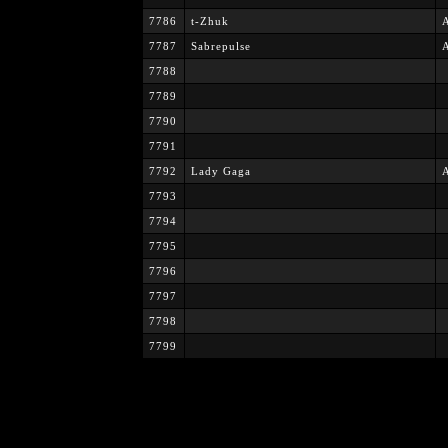
7786
t-Zhuk
7787
Sabrepulse
A
7788
7789
7790
7791
7792
Lady Gaga
A
7793
7794
7795
7796
7797
7798
7799